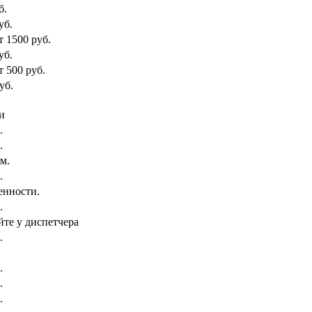
б.
уб.
т 1500 руб.
уб.
т 500 руб.
уб.
и
.
.
км.
.
енности.
.
йте у диспетчера
.
.
.
.