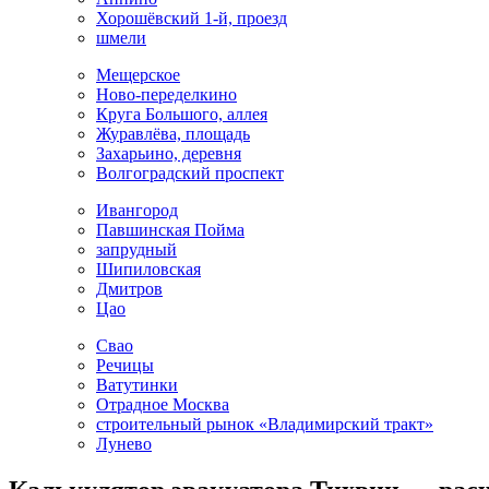
Хорошёвский 1-й, проезд
шмели
Мещерское
Ново-переделкино
Круга Большого, аллея
Журавлёва, площадь
Захарьино, деревня
Волгоградский проспект
Ивангород
Павшинская Пойма
запрудный
Шипиловская
Дмитров
Цао
Свао
Речицы
Ватутинки
Отрадное Москва
строительный рынок «Владимирский тракт»
Лунево