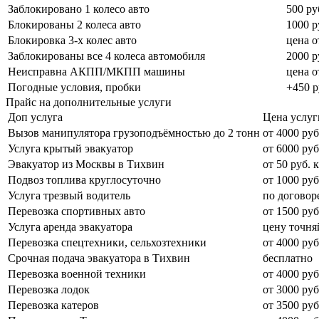
Заблокировано 1 колесо авто
500 ру
Блокированы 2 колеса авто
1000 р
Блокировка 3-х колес авто
цена о
Заблокированы все 4 колеса автомобиля
2000 р
Неисправна АКПП/МКПП машины
цена о
Погодные условия, пробки
+450 р
Прайс на дополнительные услуги
Доп услуга
Цена услуг
Вызов манипулятора грузоподъёмностью до 2 тонн
от 4000 руб
Услуга крытый эвакуатор
от 6000 руб
Эвакуатор из Москвы в Тихвин
от 50 руб. 
Подвоз топлива круглосуточно
от 1000 руб
Услуга трезвый водитель
по договор
Перевозка спортивных авто
от 1500 руб
Услуга аренда эвакуатора
цену точня
Перевозка спецтехники, сельхозтехники
от 4000 руб
Срочная подача эвакуатора в Тихвин
бесплатно
Перевозка военной техники
от 4000 руб
Перевозка лодок
от 3000 руб
Перевозка катеров
от 3500 руб