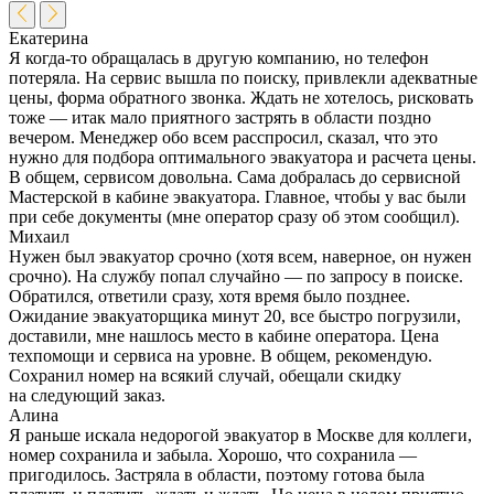
Екатерина
Я когда-то обращалась в другую компанию, но телефон
потеряла. На сервис вышла по поиску, привлекли адекватные
цены, форма обратного звонка. Ждать не хотелось, рисковать
тоже — итак мало приятного застрять в области поздно
вечером. Менеджер обо всем расспросил, сказал, что это
нужно для подбора оптимального эвакуатора и расчета цены.
В общем, сервисом довольна. Сама добралась до сервисной
Мастерской в кабине эвакуатора. Главное, чтобы у вас были
при себе документы (мне оператор сразу об этом сообщил).
Михаил
Нужен был эвакуатор срочно (хотя всем, наверное, он нужен
срочно). На службу попал случайно — по запросу в поиске.
Обратился, ответили сразу, хотя время было позднее.
Ожидание эвакуаторщика минут 20, все быстро погрузили,
доставили, мне нашлось место в кабине оператора. Цена
техпомощи и сервиса на уровне. В общем, рекомендую.
Сохранил номер на всякий случай, обещали скидку
на следующий заказ.
Алина
Я раньше искала недорогой эвакуатор в Москве для коллеги,
номер сохранила и забыла. Хорошо, что сохранила —
пригодилось. Застряла в области, поэтому готова была