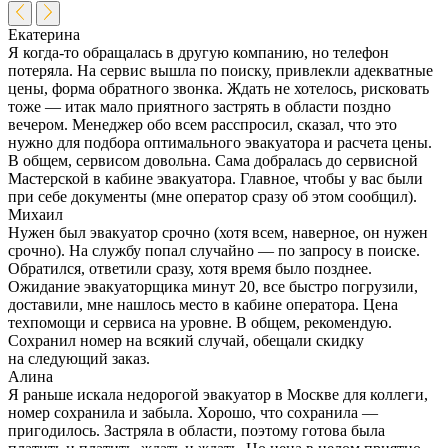
Екатерина
Я когда-то обращалась в другую компанию, но телефон
потеряла. На сервис вышла по поиску, привлекли адекватные
цены, форма обратного звонка. Ждать не хотелось, рисковать
тоже — итак мало приятного застрять в области поздно
вечером. Менеджер обо всем расспросил, сказал, что это
нужно для подбора оптимального эвакуатора и расчета цены.
В общем, сервисом довольна. Сама добралась до сервисной
Мастерской в кабине эвакуатора. Главное, чтобы у вас были
при себе документы (мне оператор сразу об этом сообщил).
Михаил
Нужен был эвакуатор срочно (хотя всем, наверное, он нужен
срочно). На службу попал случайно — по запросу в поиске.
Обратился, ответили сразу, хотя время было позднее.
Ожидание эвакуаторщика минут 20, все быстро погрузили,
доставили, мне нашлось место в кабине оператора. Цена
техпомощи и сервиса на уровне. В общем, рекомендую.
Сохранил номер на всякий случай, обещали скидку
на следующий заказ.
Алина
Я раньше искала недорогой эвакуатор в Москве для коллеги,
номер сохранила и забыла. Хорошо, что сохранила —
пригодилось. Застряла в области, поэтому готова была