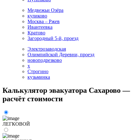
Медвежьи Озёра
куликово
Москва – Ржев
Ивантеевка
Кратово
Загородный 5-й, проезд
Электрозаводская
Олимпийской Деревни, проезд
новоподрезково
x
Строгино
кузьминка
Калькулятор эвакуатора Сахарово —
расчёт стоимости
ЛЕГКОВОЙ