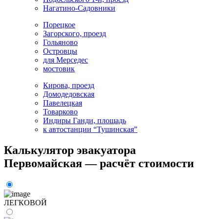
Нагатино-Садовники
Порецкое
Загорского, проезд
Гольяново
Островцы
для Мерседес
мостовик
Кирова, проезд
Домодедовская
Павелецкая
Товарково
Индиры Ганди, площадь
к автостанции “Тушинская”
Калькулятор эвакуатора
Первомайская — расчёт стоимости
ЛЕГКОВОЙ