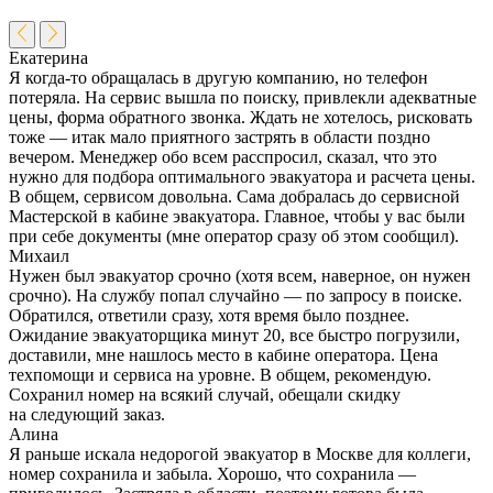
Екатерина
Я когда-то обращалась в другую компанию, но телефон
потеряла. На сервис вышла по поиску, привлекли адекватные
цены, форма обратного звонка. Ждать не хотелось, рисковать
тоже — итак мало приятного застрять в области поздно
вечером. Менеджер обо всем расспросил, сказал, что это
нужно для подбора оптимального эвакуатора и расчета цены.
В общем, сервисом довольна. Сама добралась до сервисной
Мастерской в кабине эвакуатора. Главное, чтобы у вас были
при себе документы (мне оператор сразу об этом сообщил).
Михаил
Нужен был эвакуатор срочно (хотя всем, наверное, он нужен
срочно). На службу попал случайно — по запросу в поиске.
Обратился, ответили сразу, хотя время было позднее.
Ожидание эвакуаторщика минут 20, все быстро погрузили,
доставили, мне нашлось место в кабине оператора. Цена
техпомощи и сервиса на уровне. В общем, рекомендую.
Сохранил номер на всякий случай, обещали скидку
на следующий заказ.
Алина
Я раньше искала недорогой эвакуатор в Москве для коллеги,
номер сохранила и забыла. Хорошо, что сохранила —