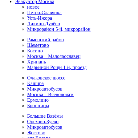
Эвакуатор Москва
новое
Петро-Славянка
Усть-Ижора
Ликино Дулёво
Микрорайон 5-й, микрорайон
Раменский район
Шеметово
Косино
Москва – Малоярославец
Хрипань
Марьиной Рощи 1-й, проезд
Очаковское шоссе
Кашира
Микроавтобусов
Москва – Всеволожск
Ермолино
Бронницы
Большие Вязёмы
Орехово-Зуево
Микроавтобусов
Жостово