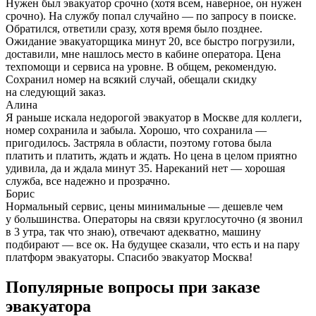
Нужен был эвакуатор срочно (хотя всем, наверное, он нужен
срочно). На службу попал случайно — по запросу в поиске.
Обратился, ответили сразу, хотя время было позднее.
Ожидание эвакуаторщика минут 20, все быстро погрузили,
доставили, мне нашлось место в кабине оператора. Цена
техпомощи и сервиса на уровне. В общем, рекомендую.
Сохранил номер на всякий случай, обещали скидку
на следующий заказ.
Алина
Я раньше искала недорогой эвакуатор в Москве для коллеги,
номер сохранила и забыла. Хорошо, что сохранила —
пригодилось. Застряла в области, поэтому готова была
платить и платить, ждать и ждать. Но цена в целом приятно
удивила, да и ждала минут 35. Нареканий нет — хорошая
служба, все надежно и прозрачно.
Борис
Нормальный сервис, цены минимальные — дешевле чем
у большинства. Операторы на связи круглосуточно (я звонил
в 3 утра, так что знаю), отвечают адекватно, машину
подбирают — все ок. На будущее сказали, что есть и на пару
платформ эвакуаторы. Спасибо эвакуатор Москва!
Популярные вопросы при заказе
эвакуатора