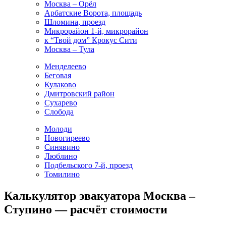
Москва – Орёл
Арбатские Ворота, площадь
Шломина, проезд
Микрорайон 1-й, микрорайон
к “Твой дом” Крокус Сити
Москва – Тула
Менделеево
Беговая
Кулаково
Дмитровский район
Сухарево
Слобода
Молоди
Новогиреево
Синявино
Люблино
Подбельского 7-й, проезд
Томилино
Калькулятор эвакуатора Москва –
Ступино — расчёт стоимости