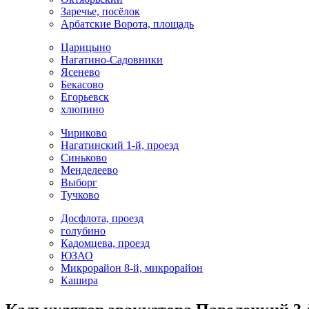
Заречье, посёлок
Арбатские Ворота, площадь
Царицыно
Нагатино-Садовники
Ясенево
Бекасово
Егорьевск
хлюпино
Чириково
Нагатинский 1-й, проезд
Синьково
Менделеево
Выборг
Тучково
Досфлота, проезд
голубино
Кадомцева, проезд
ЮЗАО
Микрорайон 8-й, микрорайон
Кашира