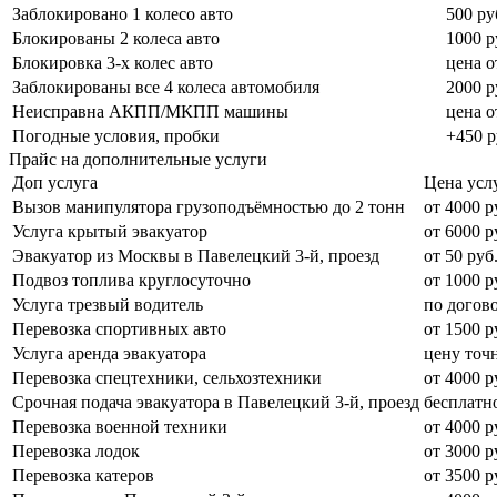
Заблокировано 1 колесо авто
500 ру
Блокированы 2 колеса авто
1000 р
Блокировка 3-х колес авто
цена о
Заблокированы все 4 колеса автомобиля
2000 р
Неисправна АКПП/МКПП машины
цена о
Погодные условия, пробки
+450 р
Прайс на дополнительные услуги
Доп услуга
Цена усл
Вызов манипулятора грузоподъёмностью до 2 тонн
от 4000 р
Услуга крытый эвакуатор
от 6000 р
Эвакуатор из Москвы в Павелецкий 3-й, проезд
от 50 руб
Подвоз топлива круглосуточно
от 1000 р
Услуга трезвый водитель
по догов
Перевозка спортивных авто
от 1500 р
Услуга аренда эвакуатора
цену точ
Перевозка спецтехники, сельхозтехники
от 4000 р
Срочная подача эвакуатора в Павелецкий 3-й, проезд
бесплатн
Перевозка военной техники
от 4000 р
Перевозка лодок
от 3000 р
Перевозка катеров
от 3500 р