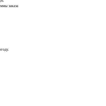
уб.
уммы заказа
году.