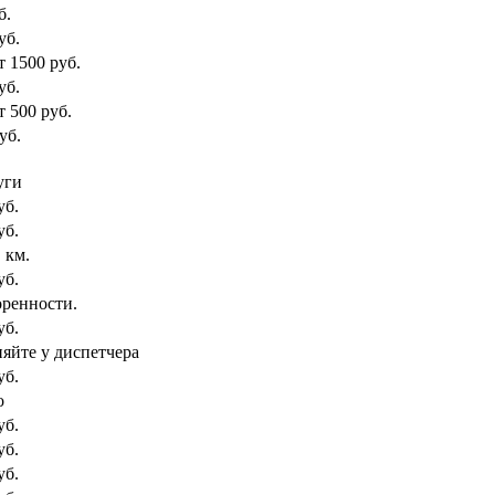
б.
уб.
т 1500 руб.
уб.
т 500 руб.
уб.
уги
уб.
уб.
. км.
уб.
оренности.
уб.
няйте у диспетчера
уб.
о
уб.
уб.
уб.