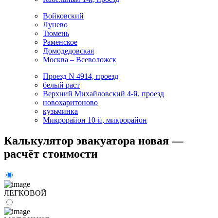
Войковский
Лунево
Тюмень
Раменское
Домодедовская
Москва – Всеволожск
Проезд N 4914, проезд
белый раст
Верхний Михайловский 4-й, проезд
новохаритоново
кузьминка
Микрорайон 10-й, микрорайон
Калькулятор эвакуатора новая —
расчёт стоимости
ЛЕГКОВОЙ