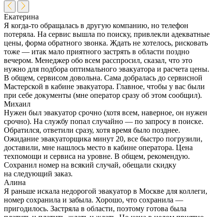
Екатерина
Я когда-то обращалась в другую компанию, но телефон
потеряла. На сервис вышла по поиску, привлекли адекватные
цены, форма обратного звонка. Ждать не хотелось, рисковать
тоже — итак мало приятного застрять в области поздно
вечером. Менеджер обо всем расспросил, сказал, что это
нужно для подбора оптимального эвакуатора и расчета цены.
В общем, сервисом довольна. Сама добралась до сервисной
Мастерской в кабине эвакуатора. Главное, чтобы у вас были
при себе документы (мне оператор сразу об этом сообщил).
Михаил
Нужен был эвакуатор срочно (хотя всем, наверное, он нужен
срочно). На службу попал случайно — по запросу в поиске.
Обратился, ответили сразу, хотя время было позднее.
Ожидание эвакуаторщика минут 20, все быстро погрузили,
доставили, мне нашлось место в кабине оператора. Цена
техпомощи и сервиса на уровне. В общем, рекомендую.
Сохранил номер на всякий случай, обещали скидку
на следующий заказ.
Алина
Я раньше искала недорогой эвакуатор в Москве для коллеги,
номер сохранила и забыла. Хорошо, что сохранила —
пригодилось. Застряла в области, поэтому готова была