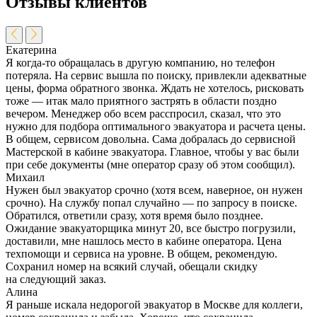
Отзывы клиентов
Екатерина
Я когда-то обращалась в другую компанию, но телефон
потеряла. На сервис вышла по поиску, привлекли адекватные
цены, форма обратного звонка. Ждать не хотелось, рисковать
тоже — итак мало приятного застрять в области поздно
вечером. Менеджер обо всем расспросил, сказал, что это
нужно для подбора оптимального эвакуатора и расчета цены.
В общем, сервисом довольна. Сама добралась до сервисной
Мастерской в кабине эвакуатора. Главное, чтобы у вас были
при себе документы (мне оператор сразу об этом сообщил).
Михаил
Нужен был эвакуатор срочно (хотя всем, наверное, он нужен
срочно). На службу попал случайно — по запросу в поиске.
Обратился, ответили сразу, хотя время было позднее.
Ожидание эвакуаторщика минут 20, все быстро погрузили,
доставили, мне нашлось место в кабине оператора. Цена
техпомощи и сервиса на уровне. В общем, рекомендую.
Сохранил номер на всякий случай, обещали скидку
на следующий заказ.
Алина
Я раньше искала недорогой эвакуатор в Москве для коллеги,