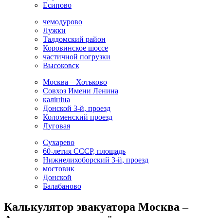
Есипово
чемодурово
Лужки
Талдомский район
Коровинское шоссе
частичной погрузки
Высоковск
Москва – Хотьково
Совхоз Имени Ленина
калініна
Донской 3-й, проезд
Коломенский проезд
Луговая
Сухарево
60-летия СССР, площадь
Нижнелихоборский 3-й, проезд
мостовик
Донской
Балабаново
Калькулятор эвакуатора Москва –