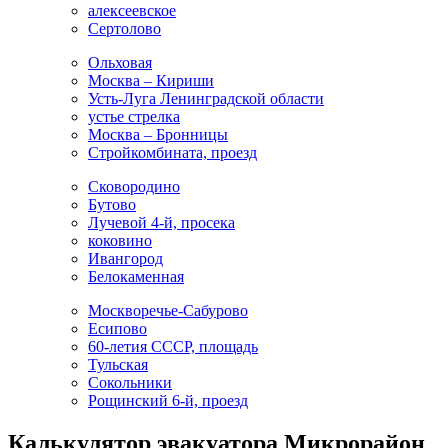
алексеевское
Сертолово
Ольховая
Москва – Кириши
Усть-Луга Ленинградской области
устье стрелка
Москва – Бронницы
Стройкомбината, проезд
Сковородино
Бутово
Лучевой 4-й, просека
коковино
Ивангород
Белокаменная
Москворечье-Сабурово
Есипово
60-летия СССР, площадь
Тульская
Сокольники
Рощинский 6-й, проезд
Калькулятор эвакуатора Микрорайон