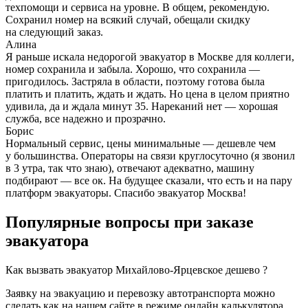
техпомощи и сервиса на уровне. В общем, рекомендую.
Сохранил номер на всякий случай, обещали скидку
на следующий заказ.
Алина
Я раньше искала недорогой эвакуатор в Москве для коллеги,
номер сохранила и забыла. Хорошо, что сохранила —
пригодилось. Застряла в области, поэтому готова была
платить и платить, ждать и ждать. Но цена в целом приятно
удивила, да и ждала минут 35. Нареканий нет — хорошая
служба, все надежно и прозрачно.
Борис
Нормальный сервис, цены минимальные — дешевле чем
у большинства. Операторы на связи круглосуточно (я звонил
в 3 утра, так что знаю), отвечают адекватно, машину
подбирают — все ок. На будущее сказали, что есть и на пару
платформ эвакуаторы. Спасибо эвакуатор Москва!
Популярные вопросы при заказе
эвакуатора
Как вызвать эвакуатор Михайлово-Ярцевское дешево ?
Заявку на эвакуацию и перевозку автотранспорта можно
сделать как на нашем сайте в режиме онлайн калькулятора,