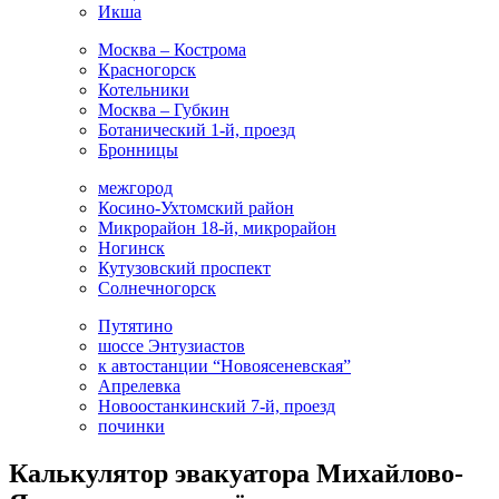
Икша
Москва – Кострома
Красногорск
Котельники
Москва – Губкин
Ботанический 1-й, проезд
Бронницы
межгород
Косино-Ухтомский район
Микрорайон 18-й, микрорайон
Ногинск
Кутузовский проспект
Солнечногорск
Путятино
шоссе Энтузиастов
к автостанции “Новоясеневская”
Апрелевка
Новоостанкинский 7-й, проезд
починки
Калькулятор эвакуатора Михайлово-