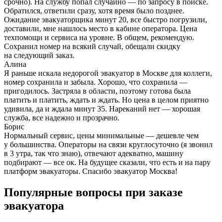
срочно). На службу попал случайно — по запросу в поиске.
Обратился, ответили сразу, хотя время было позднее.
Ожидание эвакуаторщика минут 20, все быстро погрузили,
доставили, мне нашлось место в кабине оператора. Цена
техпомощи и сервиса на уровне. В общем, рекомендую.
Сохранил номер на всякий случай, обещали скидку
на следующий заказ.
Алина
Я раньше искала недорогой эвакуатор в Москве для коллеги,
номер сохранила и забыла. Хорошо, что сохранила —
пригодилось. Застряла в области, поэтому готова была
платить и платить, ждать и ждать. Но цена в целом приятно
удивила, да и ждала минут 35. Нареканий нет — хорошая
служба, все надежно и прозрачно.
Борис
Нормальный сервис, цены минимальные — дешевле чем
у большинства. Операторы на связи круглосуточно (я звонил
в 3 утра, так что знаю), отвечают адекватно, машину
подбирают — все ок. На будущее сказали, что есть и на пару
платформ эвакуаторы. Спасибо эвакуатор Москва!
Популярные вопросы при заказе
эвакуатора