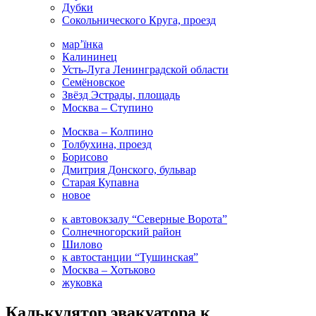
Дубки
Сокольнического Круга, проезд
мар’їнка
Калининец
Усть-Луга Ленинградской области
Семёновское
Звёзд Эстрады, площадь
Москва – Ступино
Москва – Колпино
Толбухина, проезд
Борисово
Дмитрия Донского, бульвар
Старая Купавна
новое
к автовокзалу “Северные Ворота”
Солнечногорский район
Шилово
к автостанции “Тушинская”
Москва – Хотьково
жуковка
Калькулятор эвакуатора к