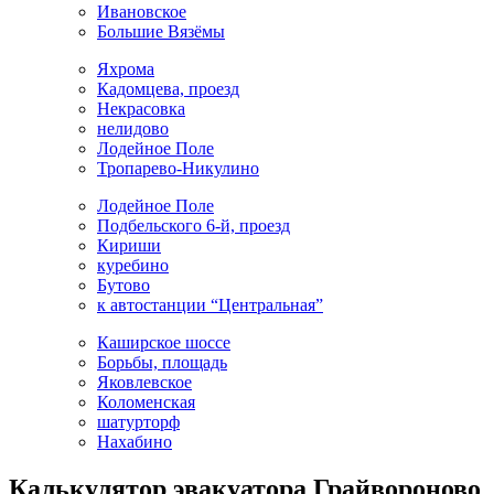
Ивановское
Большие Вязёмы
Яхрома
Кадомцева, проезд
Некрасовка
нелидово
Лодейное Поле
Тропарево-Никулино
Лодейное Поле
Подбельского 6-й, проезд
Кириши
куребино
Бутово
к автостанции “Центральная”
Каширское шоссе
Борьбы, площадь
Яковлевское
Коломенская
шатурторф
Нахабино
Калькулятор эвакуатора Грайвороново