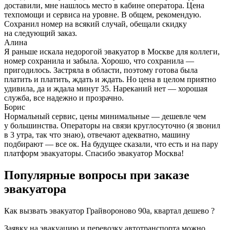
доставили, мне нашлось место в кабине оператора. Цена
техпомощи и сервиса на уровне. В общем, рекомендую.
Сохранил номер на всякий случай, обещали скидку
на следующий заказ.
Алина
Я раньше искала недорогой эвакуатор в Москве для коллеги,
номер сохранила и забыла. Хорошо, что сохранила —
пригодилось. Застряла в области, поэтому готова была
платить и платить, ждать и ждать. Но цена в целом приятно
удивила, да и ждала минут 35. Нареканий нет — хорошая
служба, все надежно и прозрачно.
Борис
Нормальный сервис, цены минимальные — дешевле чем
у большинства. Операторы на связи круглосуточно (я звонил
в 3 утра, так что знаю), отвечают адекватно, машину
подбирают — все ок. На будущее сказали, что есть и на пару
платформ эвакуаторы. Спасибо эвакуатор Москва!
Популярные вопросы при заказе
эвакуатора
Как вызвать эвакуатор Грайвороново 90а, квартал дешево ?
Заявку на эвакуацию и перевозку автотранспорта можно