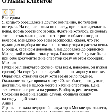
Отзывы клиентов
Екатерина
Я когда-то обращалась в другую компанию, но телефон
потеряла. На сервис вышла по поиску, привлекли адекватные
цены, форма обратного звонка. Ждать не хотелось, рисковать
тоже — итак мало приятного застрять в области поздно
вечером. Менеджер обо всем расспросил, сказал, что это
нужно для подбора оптимального эвакуатора и расчета цены.
В общем, сервисом довольна. Сама добралась до сервисной
Мастерской в кабине эвакуатора. Главное, чтобы у вас были
при себе документы (мне оператор сразу об этом сообщил).
Михаил
Нужен был эвакуатор срочно (хотя всем, наверное, он нужен
срочно). На службу попал случайно — по запросу в поиске.
Обратился, ответили сразу, хотя время было позднее.
Ожидание эвакуаторщика минут 20, все быстро погрузили,
доставили, мне нашлось место в кабине оператора. Цена
техпомощи и сервиса на уровне. В общем, рекомендую.
Сохранил номер на всякий случай, обещали скидку
на следующий заказ.
Алина
Я раньше искала недорогой эвакуатор в Москве для коллеги,