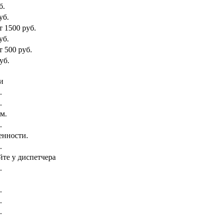
б.
уб.
т 1500 руб.
уб.
т 500 руб.
уб.
и
.
.
км.
.
енности.
.
йте у диспетчера
.
.
.
.