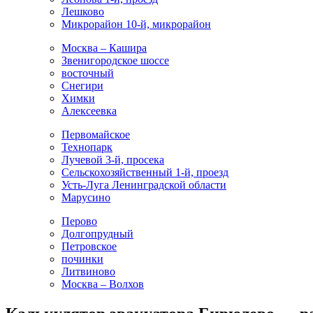
Лешково
Микрорайон 10-й, микрорайон
Москва – Кашира
Звенигородское шоссе
восточный
Снегири
Химки
Алексеевка
Первомайское
Технопарк
Лучевой 3-й, просека
Сельскохозяйственный 1-й, проезд
Усть-Луга Ленинградской области
Марусино
Перово
Долгопрудный
Петровское
починки
Литвиново
Москва – Волхов