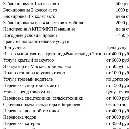
Заблокировано 1 колесо авто
500 ру
Блокированы 2 колеса авто
1000 р
Блокировка 3-х колес авто
цена о
Заблокированы все 4 колеса автомобиля
2000 р
Неисправна АКПП/МКПП машины
цена о
Погодные условия, пробки
+450 р
Прайс на дополнительные услуги
Доп услуга
Цена услуг
Вызов манипулятора грузоподъёмностью до 2 тонн
от 4000 руб
Услуга крытый эвакуатор
от 6000 руб
Эвакуатор из Москвы в Бирюлево
от 50 руб. 
Подвоз топлива круглосуточно
от 1000 руб
Услуга трезвый водитель
по договор
Перевозка спортивных авто
от 1500 руб
Услуга аренда эвакуатора
цену точня
Перевозка спецтехники, сельхозтехники
от 4000 руб
Срочная подача эвакуатора в Бирюлево
бесплатно
Перевозка военной техники
от 4000 руб
Перевозка лодок
от 3000 руб
Перевозка катеров
от 3500 руб