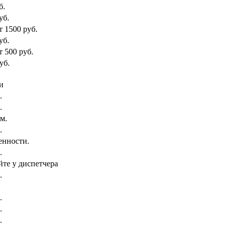
б.
уб.
т 1500 руб.
уб.
т 500 руб.
уб.
и
.
.
км.
.
енности.
.
йте у диспетчера
.
.
.
.