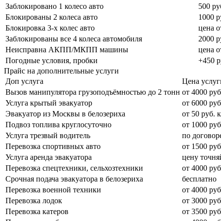
Заблокировано 1 колесо авто
500 ру
Блокированы 2 колеса авто
1000 р
Блокировка 3-х колес авто
цена о
Заблокированы все 4 колеса автомобиля
2000 р
Неисправна АКПП/МКПП машины
цена о
Погодные условия, пробки
+450 р
Прайс на дополнительные услуги
Доп услуга
Цена услуг
Вызов манипулятора грузоподъёмностью до 2 тонн
от 4000 руб
Услуга крытый эвакуатор
от 6000 руб
Эвакуатор из Москвы в белозериха
от 50 руб. 
Подвоз топлива круглосуточно
от 1000 руб
Услуга трезвый водитель
по договор
Перевозка спортивных авто
от 1500 руб
Услуга аренда эвакуатора
цену точня
Перевозка спецтехники, сельхозтехники
от 4000 руб
Срочная подача эвакуатора в белозериха
бесплатно
Перевозка военной техники
от 4000 руб
Перевозка лодок
от 3000 руб
Перевозка катеров
от 3500 руб