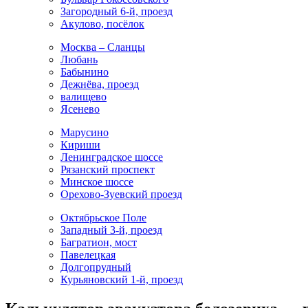
Загородный 6-й, проезд
Акулово, посёлок
Москва – Сланцы
Любань
Бабынино
Дежнёва, проезд
валищево
Ясенево
Марусино
Кириши
Ленинградское шоссе
Рязанский проспект
Минское шоссе
Орехово-Зуевский проезд
Октябрьское Поле
Западный 3-й, проезд
Багратион, мост
Павелецкая
Долгопрудный
Курьяновский 1-й, проезд