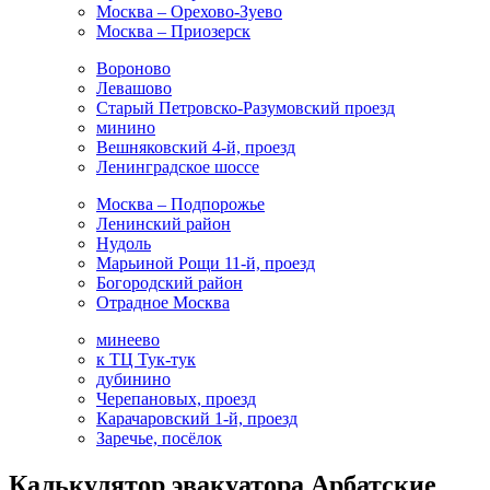
Москва – Орехово-Зуево
Москва – Приозерск
Вороново
Левашово
Старый Петровско-Разумовский проезд
минино
Вешняковский 4-й, проезд
Ленинградское шоссе
Москва – Подпорожье
Ленинский район
Нудоль
Марьиной Рощи 11-й, проезд
Богородский район
Отрадное Москва
минеево
к ТЦ Тук-тук
дубинино
Черепановых, проезд
Карачаровский 1-й, проезд
Заречье, посёлок
Калькулятор эвакуатора Арбатские