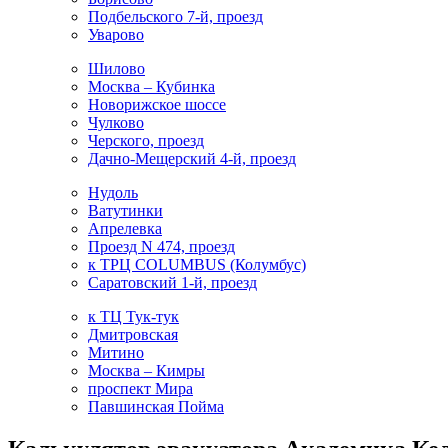
Подбельского 7-й, проезд
Уварово
Шилово
Москва – Кубинка
Новорижское шоссе
Чулково
Черского, проезд
Дачно-Мещерский 4-й, проезд
Нудоль
Ватутинки
Апрелевка
Проезд N 474, проезд
к ТРЦ COLUMBUS (Колумбус)
Саратовский 1-й, проезд
к ТЦ Тук-тук
Дмитровская
Митино
Москва – Кимры
проспект Мира
Павшинская Пойма