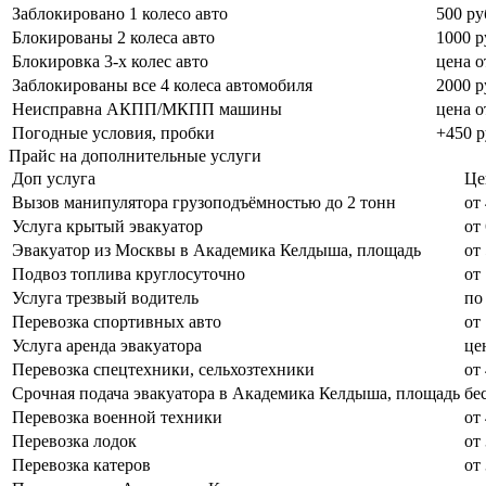
Заблокировано 1 колесо авто
500 ру
Блокированы 2 колеса авто
1000 р
Блокировка 3-х колес авто
цена о
Заблокированы все 4 колеса автомобиля
2000 р
Неисправна АКПП/МКПП машины
цена о
Погодные условия, пробки
+450 р
Прайс на дополнительные услуги
Доп услуга
Це
Вызов манипулятора грузоподъёмностью до 2 тонн
от
Услуга крытый эвакуатор
от
Эвакуатор из Москвы в Академика Келдыша, площадь
от 
Подвоз топлива круглосуточно
от
Услуга трезвый водитель
по
Перевозка спортивных авто
от
Услуга аренда эвакуатора
це
Перевозка спецтехники, сельхозтехники
от
Срочная подача эвакуатора в Академика Келдыша, площадь
бе
Перевозка военной техники
от
Перевозка лодок
от
Перевозка катеров
от