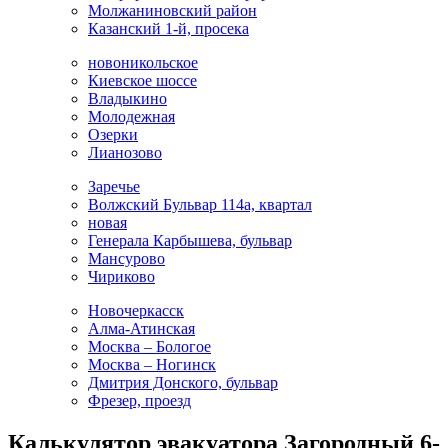
Молжаниновский район
Казанский 1-й, просека
новоникольское
Киевское шоссе
Владыкино
Молодежная
Озерки
Лианозово
Заречье
Волжский Бульвар 114а, квартал
новая
Генерала Карбышева, бульвар
Мансурово
Чириково
Новочеркасск
Алма-Атинская
Москва – Бологое
Москва – Ногинск
Дмитрия Донского, бульвар
Фрезер, проезд
Калькулятор эвакуатора Загородный 6-