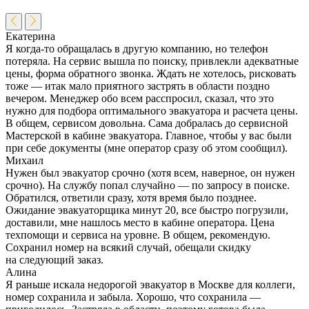
Екатерина
Я когда-то обращалась в другую компанию, но телефон
потеряла. На сервис вышла по поиску, привлекли адекватные
цены, форма обратного звонка. Ждать не хотелось, рисковать
тоже — итак мало приятного застрять в области поздно
вечером. Менеджер обо всем расспросил, сказал, что это
нужно для подбора оптимального эвакуатора и расчета цены.
В общем, сервисом довольна. Сама добралась до сервисной
Мастерской в кабине эвакуатора. Главное, чтобы у вас были
при себе документы (мне оператор сразу об этом сообщил).
Михаил
Нужен был эвакуатор срочно (хотя всем, наверное, он нужен
срочно). На службу попал случайно — по запросу в поиске.
Обратился, ответили сразу, хотя время было позднее.
Ожидание эвакуаторщика минут 20, все быстро погрузили,
доставили, мне нашлось место в кабине оператора. Цена
техпомощи и сервиса на уровне. В общем, рекомендую.
Сохранил номер на всякий случай, обещали скидку
на следующий заказ.
Алина
Я раньше искала недорогой эвакуатор в Москве для коллеги,
номер сохранила и забыла. Хорошо, что сохранила —